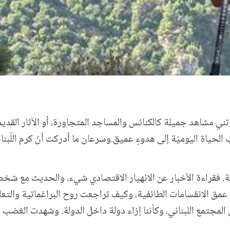
وتني مشاهد جميلة كالكنائس والمساجد المتجاورة، أو الآثار القد
اة اليوميّة إلى هدوءٍ عميق.وسرعان ما أدركت أنّ كرم اللّبنان
. فقراءة الأخبار عن الانهيار الاقتصادي شيء، والحديث مع شخص
ت عمق الانقسامات الطائفية، وكيف تراجعت روح
البراغماتية وا
المجتمع اللبناني، وكأننا إزاء دولة داخل الدولة. وشهدت الغضب 