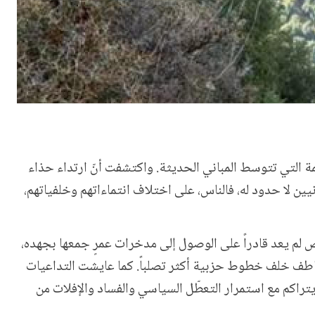
يمة التي تتوسط المباني الحديثة. واكتشفت أنّ ارتداء حذاء
يين لا حدود له، فالناس، على اختلاف
انتماءاتهم
وخلفياتهم،
 لم يعد قادراً على الوصول إلى مدخرات عمرٍ جمعها بجهده،
لتعاطف خلف خطوط حزبية
أكثر تصلباً. كما عايشت التداعيات
يتراكم مع استمرار التعطّل السياسي والفساد والإفلات من