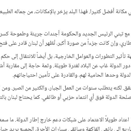
مكانة أفضل كثيرا. فهذا البلد يزخر بالإمكانات، من جماله الطبيعي
، مع تبني الرئيس الجديد والحكومة أجندات جريئة وطموحة كسر
اري، وإن كانت جزءاً من صورة أكبر، تُظهر أن لبنان قادر على فت
 تأثير التطورات والعوامل الخارجية، بل أيضاً للانتقال إلى حكم 
دور الدولة غاب عن البلاد لفترة طويلة
.
وثمة حاجة إلى مقاربة أش
لدولة وحدها الحامية لهم، والقادرة على تأمين احتياجاتهم.
 للتحقق. لكنه يتطلب سنوات من العمل الجبار، والكثير من الصبر. و
حة الدولة فوق أي انتماء حزبي أو طائفي. كما يحتاج لبنان بالت
ا اعتاد طويلاً الاعتماد على شبكات دعم خارج إطار الدولة. ما سمع
ع إلى بائعي الفاكهة وسائقي سيارات الأجرة، الجميع يريد حياة م