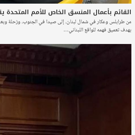
القائم بأعمال المنسق الخاص للأمم المتحدة ي
من طرابلس وعكار في شمال لبنان، إلى صيدا في الجنوب، وزحلة وبعلبك 
بهدف تعميق فهمه للواقع اللبناني…