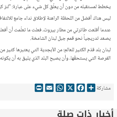
يخطط لمستقبله من دون أن يعلّق كل شيء على عبارة: "لنرَ ك
ليس هناك أفضل من اللحظة الراهنة لإطلاق نداء جامع للالتفاف 
عندما أقلعت طائرتي من مطار بيروت، فعلت ما تعلّمت أن أفعله
يصعد تدريجياً نحو قمم جبل لبنان الشامخة.
لبنان بلد قدّم الكثير للعالم؛ من الأبجدية التي يعتبرها كثير
الفرصة التي يستحقّها، وأن يصبح البلد الذي يليق به أن يكونه؛ 
WhatsApp
Print
Email
Facebook
X
Share
مشاركة
أخبار ذات صلة