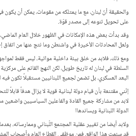
والحقيقة أنّ لبنان، مع ما يمتلكه من مقومات، يمكن أن يكون في 
على تحويل تنوعه إلى مصدر قوّة.
وقد بدأت بعض هذه الإمكانات في الظهور خلال العام الماضي
ولعل المحادثات الأخيرة في واشنطن وما نتج عنها من اتفاق إط
ومع ذلك، فلابد من خلق بيئة داخلية مواتية، ليس فقط لمواجهة
السلطة في لبنان له تاريخ طويل، لكن النهج القائم على مركزية 
البعد العسكري، بل تضمن لجميع اللبنانيين مستقبلاً تكون فيه ا
إنّني مقتنعة بأن قيام دولة لبنانية قوية لا يزال هدفاً قابلاً
لابد من مشاركة جميع القادة والفاعلين السياسيين واضعين مصل
الدولة اللبنانية ويساندهاا
ولابد أيضا من تغيير عقلية المجتمع اللّبناني وممارساته، بعدم
قد سئمت هذا الواقع. فمن موظفي القطاع العام وأصحاب المشاري